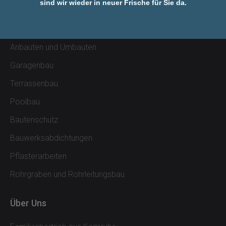
sind wir wieder in neuer Frische für Sie da.
Kommunalbau und Gewerbebau
Hausbau
Anbauten und Umbauten
Garagenbau
Terrassenbau
Poolbau
Bautenschutz
Bauwerksabdichtungen
Pflasterarbeiten
Rohrgraben und Rohrleitungsbau
Über Uns