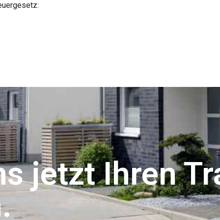
euergesetz:
s jetzt Ihren T
.