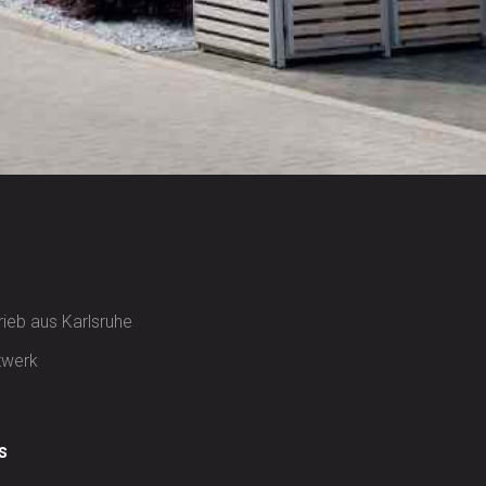
rieb aus Karlsruhe
zwerk
s